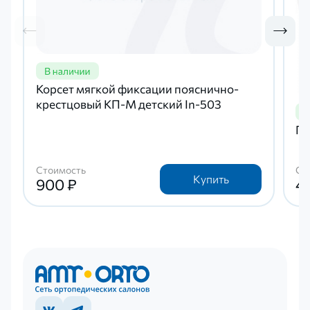
Корсет мягкой фиксации пояснично-
крестцовый КП-М детский In-503
По
Стоимость
Ст
Купить
900 ₽
4 