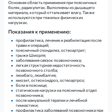
Основная область применения при поясничных
болях, радикулитах. Выполнены из дышащего
материала, который отталкивает влагу. Также
используются при тяжелых физических
нагрузках.
Показания к применению:
профилактика, лечение и реабилитация после
травм и операций;
поясничный спондилез, остеоартрит;
грыжи Шморля;
заболевания связок позвоночника;
легкая структурная недостаточность
позвоночного столба;
люмбаго, люмбалгия;
миозит, остеохондроз, остеоартроз;
боли в пояснице;
статические нагрузки на поясничный отдел
позвоночника;
после мануальной терапии и лечебной
гимнастики;
профилактика заболеваний позвоночника при