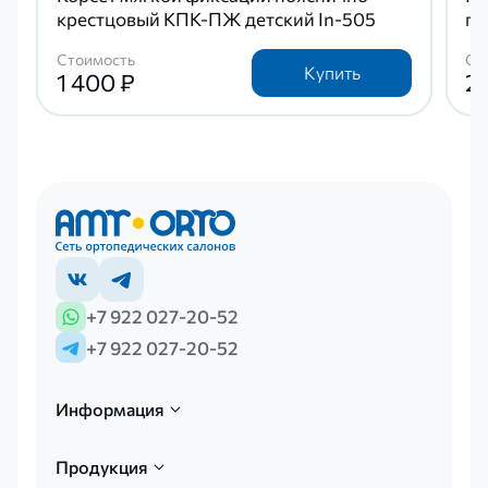
крестцовый КПК-ПЖ детский In-505
по
Стоимость
Ст
Купить
1 400 ₽
2
+7 922 027-20-52
+7 922 027-20-52
Информация
Продукция