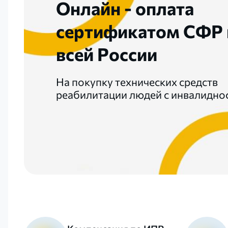
нлайн - оплата
ертификатом СФР по
сей России
 покупку технических средств
абилитации людей с инвалидностью