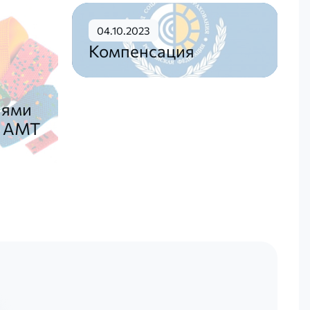
04.10.2023
Компенсация
иями
а АМТ