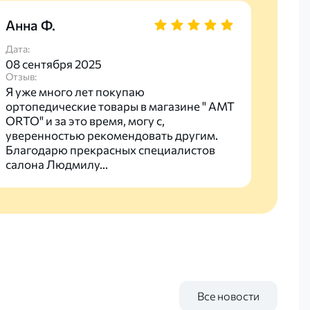
Анна Ф.
мар
Дата:
Дата:
08 сентября 2025
05 с
Отзыв:
Отзыв
Я уже много лет покупаю
Супе
ортопедические товары в магазине " AMT
выбо
ORTO" и за это время, могу с,
для 
уверенностью рекомендовать другим.
поку
Благодарю прекрасных специалистов
полу
салона Людмилу...
Все новости