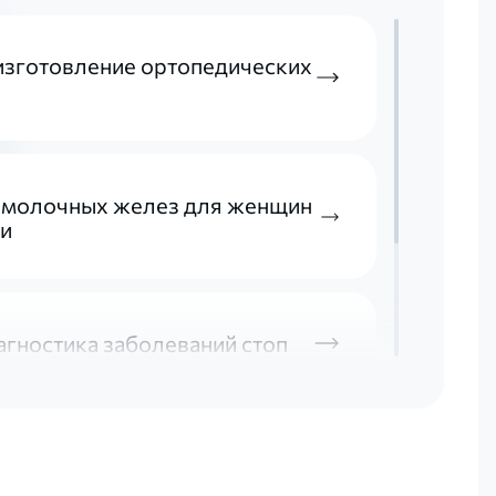
изготовление ортопедических
 молочных желез для женщин
ии
гностика заболеваний стоп
SWASH в восстановительном