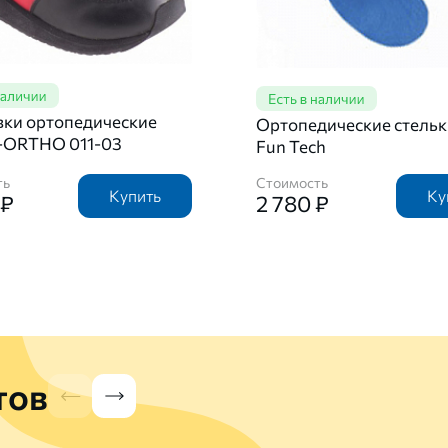
вки ортопедические
Ортопедические стель
-ORTHO 011-03
Fun Tech
ть
Стоимость
Купить
Ку
 ₽
2 780 ₽
тов