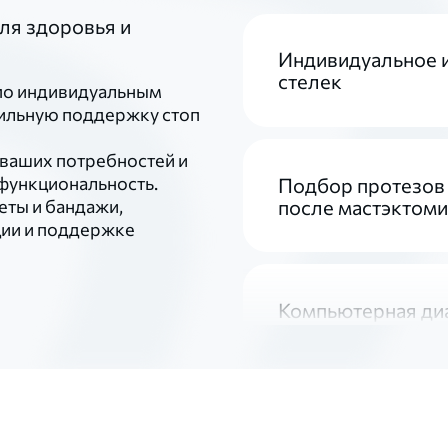
ля здоровья и
Индивидуальное 
стелек
по индивидуальным
вильную поддержку стоп
 ваших потребностей и
 функциональность.
Подбор протезов
сеты и бандажи,
после мастэктом
ции и поддержке
Компьютерная диа
Подбор ортезов 
лечении детей