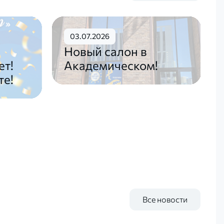
03.07.2026
Новый салон в
ет!
Академическом!
те!
Все новости