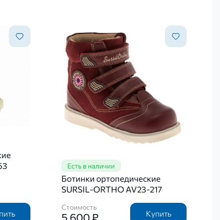
кие
53
Ботинки ортопедические
SURSIL-ORTHO AV23-217
Стоимость
пить
Купить
5 600 ₽