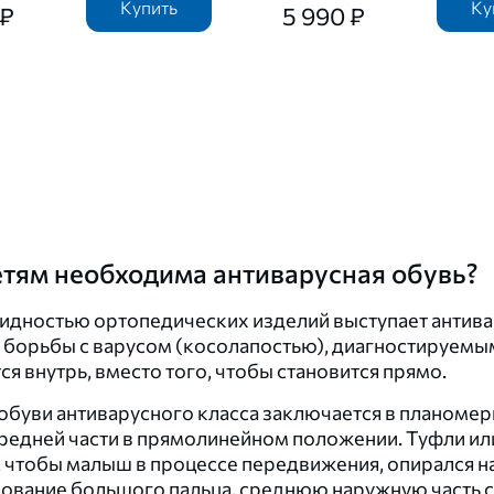
Купить
Ку
 ₽
5 990 ₽
етям необходима антиварусная обувь?
дностью ортопедических изделий выступает антивар
 борьбы с варусом (косолапостью), диагностируемы
я внутрь, вместо того, чтобы становится прямо.
 обуви антиварусного класса заключается в планоме
редней части в прямолинейном положении. Туфли ил
 чтобы малыш в процессе передвижения, опирался н
снование большого пальца, среднюю наружную часть 