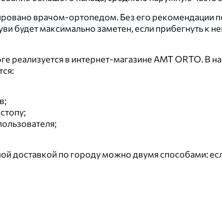
ровано врачом-ортопедом. Без его рекомендации п
и будет максимально заметен, если прибегнуть к ней
рге реализуется в интернет-магазине AMT ORTO. В 
ся:
в;
стопу;
пользователя;
ой доставкой по городу можно двумя способами: если