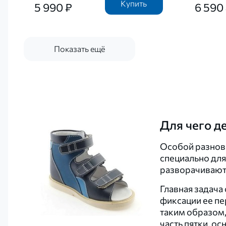
Купить
5 990 ₽
6 590
Показать ещё
Для чего д
Особой разнови
специально для
разворачиваютс
Главная задача
фиксации ее пе
таким образом,
часть пятки, о