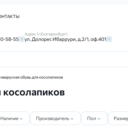
ОНТАКТЫ
Адрес (г.Екатеринбург)
00-58-55
ул. Долорес Ибаррури, д.2/1, оф.401
иварусная обувь для косолапиков
я косолапиков
Наличие
Производитель
Пол
Разме