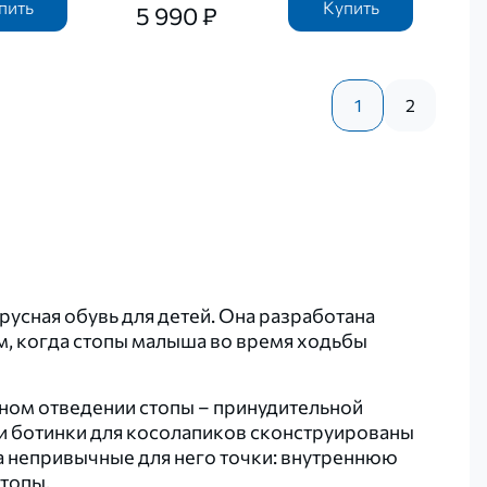
пить
Купить
5 990 ₽
1
2
усная обувь для детей. Она разработана
м, когда стопы малыша во время ходьбы
рном отведении стопы – принудительной
и ботинки для косолапиков сконструированы
а непривычные для него точки: внутреннюю
стопы.