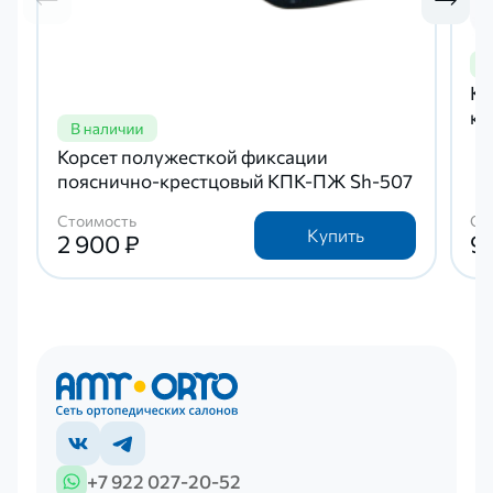
Ко
кр
Корсет полужесткой фиксации
пояснично-крестцовый КПК-ПЖ Sh-507
Стоимость
Ст
Купить
2 900 ₽
9
+7 922 027-20-52