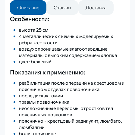
Описание
Отзывы
Доставка
Особенности:
высота 25 см
4 металлических съемных моделируемых
ребра жесткости
воздухопроницаемые влагоотводящие
материалы с высоким содержанием хлопка
цвет: бежевый
Показания к применению:
реабилитация после операций на крестцовом и
поясничном отделах позвоночника
после дискэктомии
травмы позвоночника
неосложненные переломы отростков тел
поясничных позвонков
пояснично - крестцовый радикулит, люмбаго,
люмбалгии
боли в пояснице