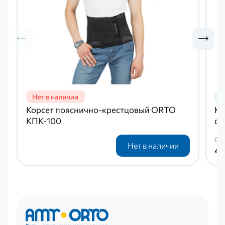
Корсет пояснично-крестцовый ORTO
Ко
КПК-100
фи
Ст
Нет в наличии
4