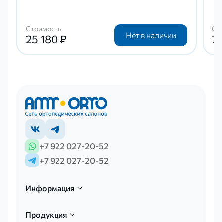
Стоимость
Ст
Нет в наличии
25 180 ₽
7
+7 922 027-20-52
+7 922 027-20-52
Информация
Продукция