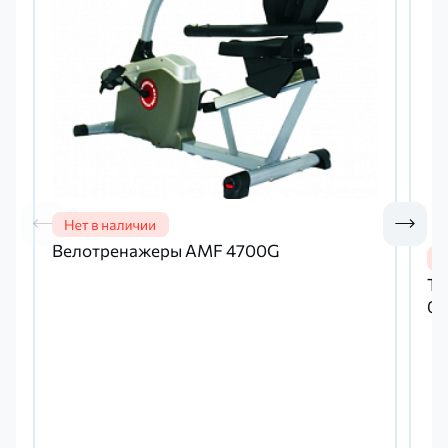
Велотренажеры AMF 4700G
Тр
00