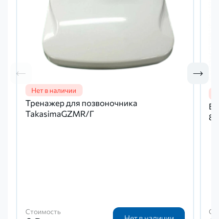
Тренажер для позвоночника
Бе
TakasimaGZMR/Г
86
Стоимость
Ст
Нет в наличии