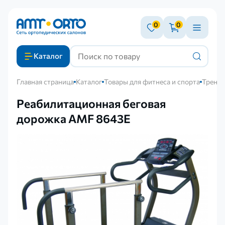
0
0
Каталог
Главная страница
Каталог
Товары для фитнеса и спорта
Тренаж
Реабилитационная беговая
дорожка AMF 8643E