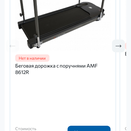
Ве
Беговая дорожка с поручнями AMF
8612R
Стоимость
Ст