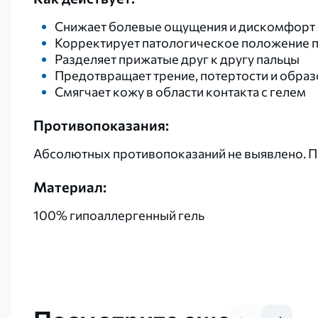
Снижает болевые ощущения и дискомфорт
Корректирует патологическое положение п
Разделяет прижатые друг к другу пальцы
Предотвращает трение, потертости и обра
Смягчает кожу в области контакта с гелем
Противопоказания:
Абсолютных противопоказаний не выявлено. П
Материал:
100% гипоаллергенный гель