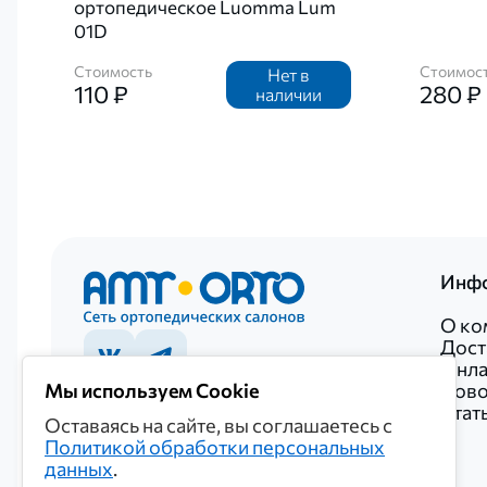
ортопедическое Luomma Lum
01D
Стоимость
Стоимос
Нет в
110 ₽
280 ₽
наличии
Инф
О ко
Дост
Онла
Мы используем Cookie
Ново
+7 922 027-20-52
Стат
Оставаясь на сайте, вы соглашаетесь с
+7 922 027-20-52
Политикой обработки персональных
Политика обработки персональных данных
данных
.
© 2026 «Мединкор»