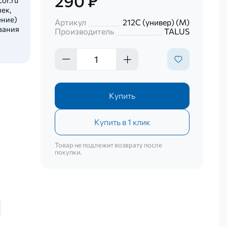
290 ₽
ек,
ение)
Артикул
212C (универ) (М)
вания
Производитель
TALUS
Купить
Купить в 1 клик
Товар не подлежит возврату после
покупки.