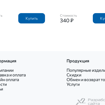
ть
Стоимость
Купить
Ку
340 ₽
ормация
Продукция
мпании
Популярные издел
авка и оплата
Скидки
йн оплата
Обмен и возврат т
сти
Услуги
ьи