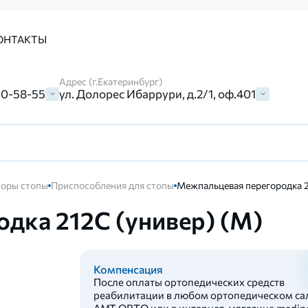
ОНТАКТЫ
Адрес (г.Екатеринбург)
00-58-55
ул. Долорес Ибаррури, д.2/1, оф.401
торы стопы
Приспособления для стопы
Межпальцевая перегородка 2
дка 212C (универ) (М)
Компенсация
После оплаты ортопедических средств
реабилитации в любом ортопедическом са
AMT ORTO или в интернет-магазине medinc