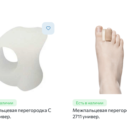
ьцевая перегородка C
Межпальцевая перегор
ивер.
2711 универ.