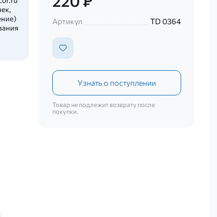
220 ₽
ек,
ение)
Артикул
TD 0364
вания
Узнать о поступлении
Товар не подлежит возврату после
покупки.