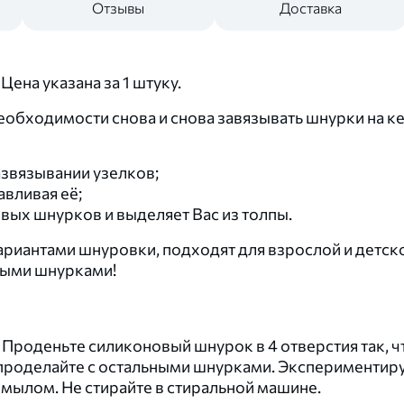
Отзывы
Доставка
ена указана за 1 штуку.
обходимости снова и снова завязывать шнурки на кед
азвязывании узелков;
авливая её;
вых шнурков и выделяет Вас из толпы.
риантами шнуровки, подходят для взрослой и детско
выми шнурками!
. Проденьте силиконовый шнурок в 4 отверстия так, 
е проделайте с остальными шнурками. Экспериментиру
 мылом. Не стирайте в стиральной машине.