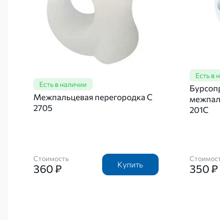
Бурсоп
Межпальцевая перегородка C
межпал
2705
201C
Стоимость
Стоимос
Купить
360 ₽
350 ₽