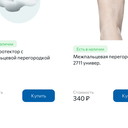
ротектор с
Межпальцевая перегор
ьцевой перегородкой
2711 универ.
ть
Стоимость
Купить
Ку
340 ₽