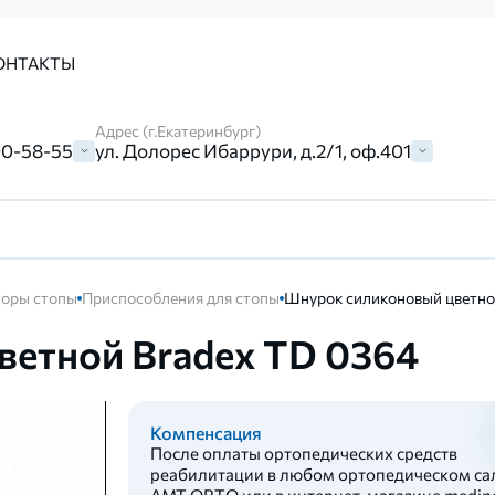
ОНТАКТЫ
Адрес (г.Екатеринбург)
00-58-55
ул. Долорес Ибаррури, д.2/1, оф.401
торы стопы
Приспособления для стопы
Шнурок силиконовый цветно
етной Bradex TD 0364
Компенсация
После оплаты ортопедических средств
реабилитации в любом ортопедическом са
AMT ORTO или в интернет-магазине medinc