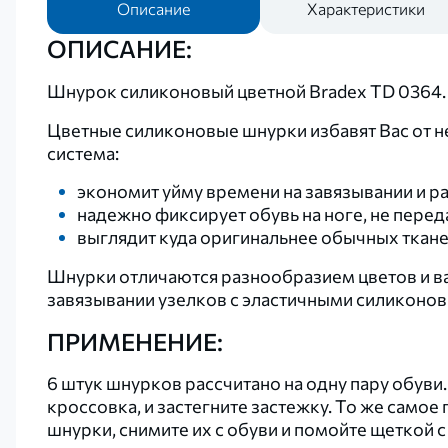
Описание
Характеристики
ОПИСАНИЕ:
Шнурок силиконовый цветной Bradex TD 0364. Ц
Цветные силиконовые шнурки избавят Вас от не
система:
экономит уйму времени на завязывании и р
надежно фиксирует обувь на ноге, не перед
выглядит куда оригинальнее обычных ткане
Шнурки отличаются разнообразием цветов и ва
завязывании узелков с эластичными силиконо
ПРИМЕНЕНИЕ:
6 штук шнурков рассчитано на одну пару обуви
кроссовка, и застегните застежку. То же само
шнурки, снимите их с обуви и помойте щеткой с