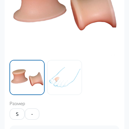
Размер
S
-