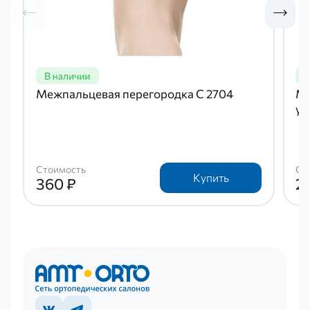
Межпальцевая перегородка C 2704
Ме
ун
Стоимость
Ст
Купить
360 ₽
2