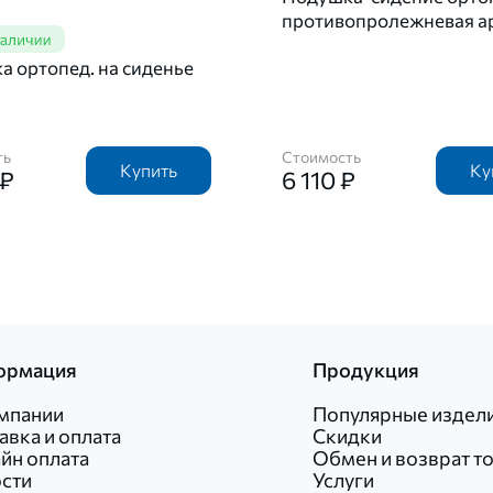
противопролежневая ар
 ортопед. на сиденье
ть
Стоимость
Купить
Ку
 ₽
6 110 ₽
ормация
Продукция
мпании
Популярные издел
авка и оплата
Скидки
йн оплата
Обмен и возврат т
сти
Услуги