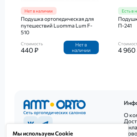
Подушка ортопедическая для
Подушка
путешествий Luomma Lum F-
П-241
510
Стоимость
Стоимос
Нет в
440 ₽
4 960
наличии
Инф
О ко
Дост
Онла
Ново
Мы используем Cookie
+7 922 027-20-52