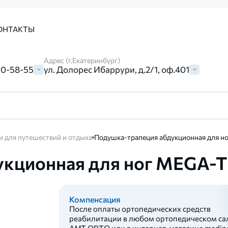
ОНТАКТЫ
Адрес (г.Екатеринбург)
00-58-55
ул. Долорес Ибаррури, д.2/1, оф.401
 для путешествий и отдыха
Подушка-трапеция абдукционная для н
укционная для ног MEGA-T
Компенсация
После оплаты ортопедических средств
реабилитации в любом ортопедическом са
AMT ORTO или в интернет-магазине medinc