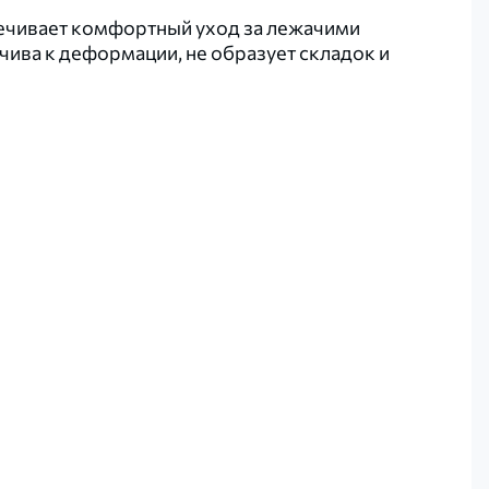
печивает комфортный уход за лежачими
чива к деформации, не образует складок и