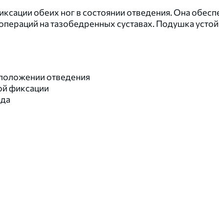
ксации обеих ног в состоянии отведения. Она обес
операций на тазобедренных суставах. Подушка устой
 положении отведения
ой фиксации
ода