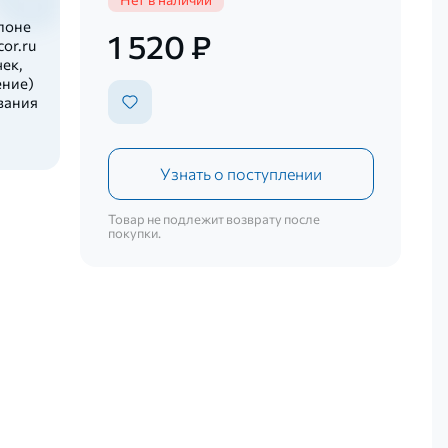
лоне
1 520 ₽
or.ru
ек,
ение)
вания
Узнать о поступлении
Товар не подлежит возврату после
покупки.