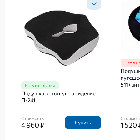
Подушк
путеше
511 (ан
Подушка ортопед. на сиденье
П-241
Стоимость
Стоимос
Купить
4 960 ₽
1 520 