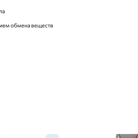
ла
нием обмена веществ