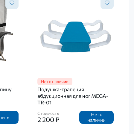
спину
Подушка-трапеция
абдукционная для ног MEGA-
TR-01
Стоимость
Нет в
пить
2 200 ₽
наличии