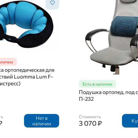
а ортопедическая для
ствий Luomma Lum F-
тистресс)
Подушка ортопед. под 
П-232
ть
Стоимость
Нет в
Ку
₽
3 070 ₽
наличии