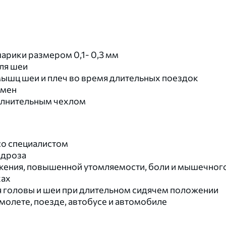
рики размером 0,1- 0,3 мм
ля шеи
мышц шеи и плеч во время длительных поездок
бмен
олнительным чехлом
со специалистом
ндроза
жения, повышенной утомляемости, боли и мышечног
ках
головы и шеи при длительном сидячем положении
молете, поезде, автобусе и автомобиле