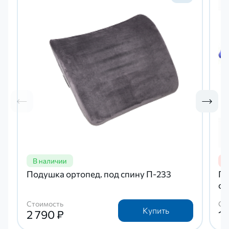
Подушка ортопед. под спину П-233
По
си
Стоимость
Ст
Купить
2 790 ₽
1