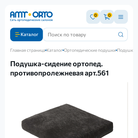
0
0
Каталог
Главная страница
Каталог
Ортопедические подушки
Подушки д
Подушка-сидение ортопед.
противопролежневая арт.561