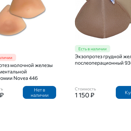
Экзопротез грудной же
послеоперационный 93
отез молочной железы
гментальной
томии Novea 446
ть
Стоимость
Нет в
Ку
 ₽
1 150 ₽
наличии