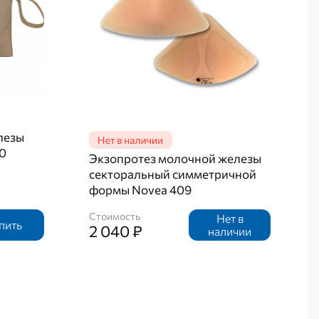
лезы
0
Экзопротез молочной железы
секторальный симметричной
формы Novea 409
Стоимость
Нет в
пить
2 040 ₽
наличии