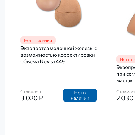
Экзопротез молочной железы с
возможностью корректировки
объема Novea 449
Экзопр
при се
мастэк
Стоимость
Стоимос
Нет в
3 020 ₽
2 030
наличии