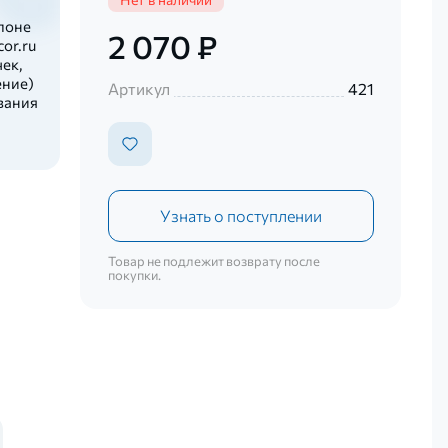
лоне
2 070 ₽
or.ru
ек,
ение)
Артикул
421
вания
Узнать о поступлении
Товар не подлежит возврату после
покупки.