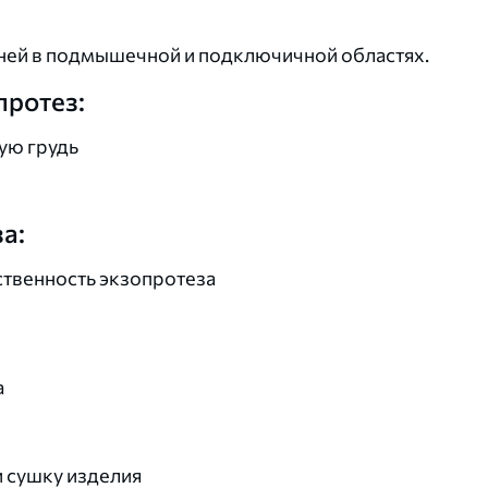
аней в подмышечной и подключичной областях.
протез:
ую грудь
а:
ственность экзопротеза
а
и сушку изделия