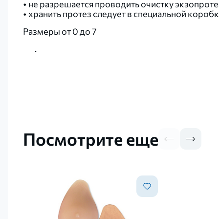
• не разрешается проводить очистку экзопрот
• хранить протез следует в специальной коробк
Размеры от 0 до 7
.
Посмотрите еще