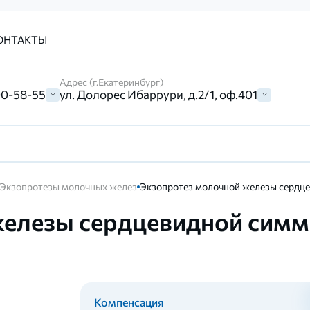
ОНТАКТЫ
Адрес (г.Екатеринбург)
00-58-55
ул. Долорес Ибаррури, д.2/1, оф.401
Экзопротезы молочных желез
Экзопротез молочной железы сердце
железы сердцевидной симм
Компенсация