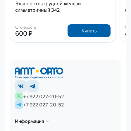
Экзопротез грудной железы
Эк
симметричный 342
си
Стоимость
Ст
Купить
600 ₽
4 
+7 922 027-20-52
+7 922 027-20-52
Информация