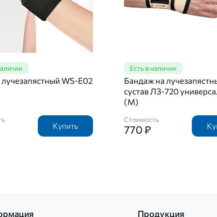
 лучезапястный WS-E02
Бандаж на лучезапястн
сустав ЛЗ-720 универс
(М)
ть
Стоимость
Купить
Ку
770 ₽
ормация
Продукция