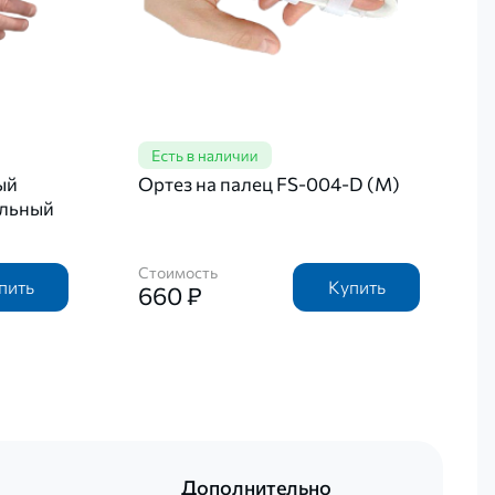
ый
Ортез на палец FS-004-D (М)
альный
Стоимость
пить
Купить
660 ₽
Дополнительно