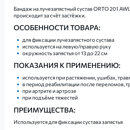
Бандаж на лучезапястный сустав ORTO 201 AWU
происходит за счёт застёжки.
ОСОБЕННОСТИ ТОВАРА:
для фиксации лучезапястного сустава
используется на левую/правую руку
окружность запястья от 13 до 22 см
ПОКАЗАНИЯ К ПРИМЕНЕНИЮ:
используется при растяжении, ушибах, трав
в период реабилитации после переломов, т
при артрите и артрозе
при подъёме тяжестей
​ПРЕИМУЩЕСТВА:
Используется для фиксации сустава запястья