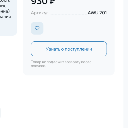
930 ₽
ек,
ение)
Артикул
AWU 201
вания
Узнать о поступлении
Товар не подлежит возврату после
покупки.