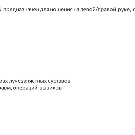
 предназначен для ношения на левой/правой руке, ф
мах лучезапястных суставов
равм, операций, вывихов