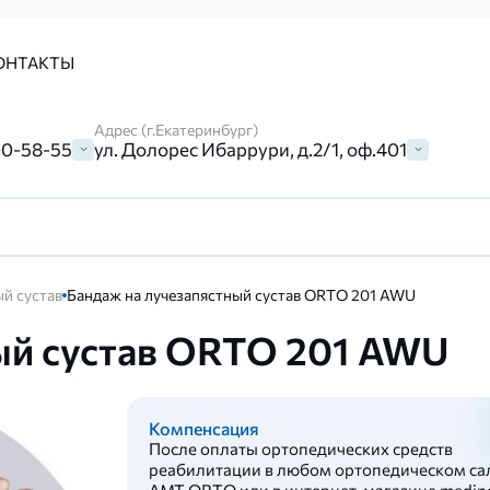
ОНТАКТЫ
Адрес (г.Екатеринбург)
00-58-55
ул. Долорес Ибаррури, д.2/1, оф.401
й сустав
Бандаж на лучезапястный сустав ORTO 201 AWU
ый сустав ORTO 201 AWU
Компенсация
После оплаты ортопедических средств
реабилитации в любом ортопедическом са
AMT ORTO или в интернет-магазине medinc