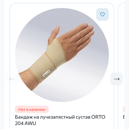
Бандаж на лучезапястный сустав ORTO
Ба
204 AWU