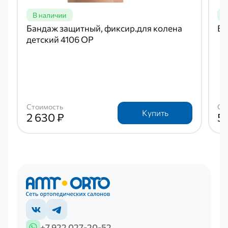
Бандаж защитный, фиксир.для колена
Ба
детский 4106 OP
Стоимость
Ст
Купить
2 630 ₽
5 
+7 922 027-20-52