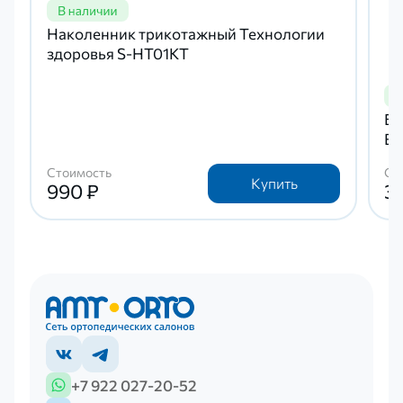
Наколенник трикотажный Технологии
здоровья S-HT01KT
Ба
BK
Стоимость
Ст
Купить
990 ₽
3 
+7 922 027-20-52