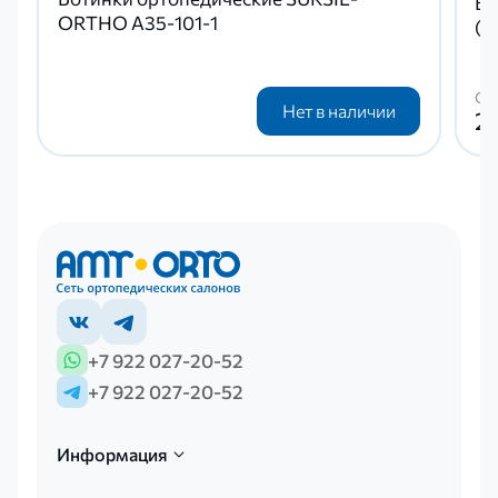
Бо
ORTHO А35-101-1
(м
Ст
Нет в наличии
2 
+7 922 027-20-52
+7 922 027-20-52
Информация