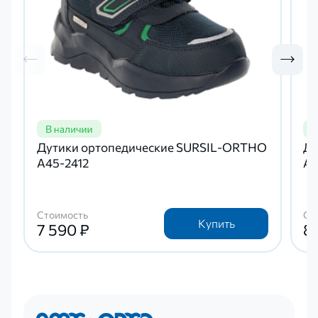
Дутики ортопедические SURSIL-ORTHO
Ду
A45-2412
A4
Стоимость
Ст
Купить
7 590 ₽
8 