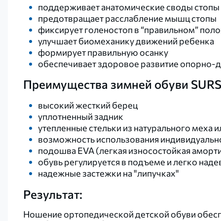
поддерживает анатомические своды стопы
предотвращает расслабление мышц стопы
фиксирует голеностоп в “правильном” пол
улучшает биомеханику движений ребенка
формирует правильную осанку
обеспечивает здоровое развитие опорно-д
Преимущества зимней обуви SUR
высокий жесткий берец
уплотненный задник
утепленные стельки из натурального меха 
возможность использования индивидуально
подошва EVA (легкая износостойкая амор
обувь регулируется в подъеме и легко наде
надежные застежки на "липучках"
Результат:
Ношение ортопедической детской обуви обесп