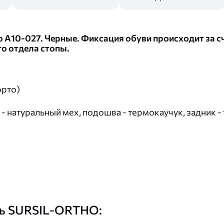
o А10-027. Черные. Фиксация обуви происходит за с
го отдела стопы.
орто)
 - натуральный мех, подошва - термокаучук, задник -
вь SURSIL-ORTHO: