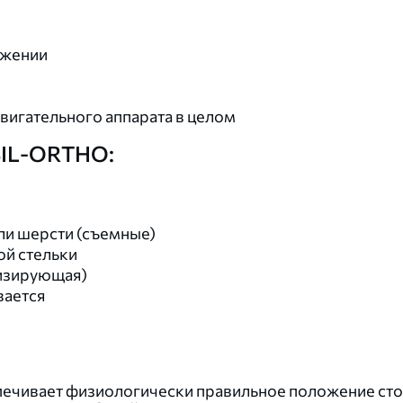
ожении
вигательного аппарата в целом
SIL-ORTHO:
или шерсти (съемные)
й стельки
тизирующая)
вается
ечивает физиологически правильное положение сто