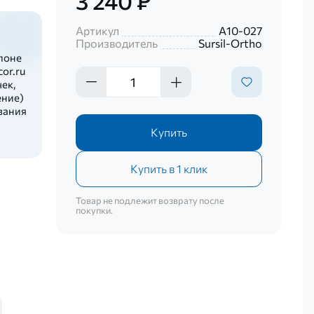
3 240 ₽
Артикул
А10-027
Производитель
Sursil-Ortho
лоне
or.ru
ек,
ение)
вания
Купить
Купить в 1 клик
Товар не подлежит возврату после
покупки.