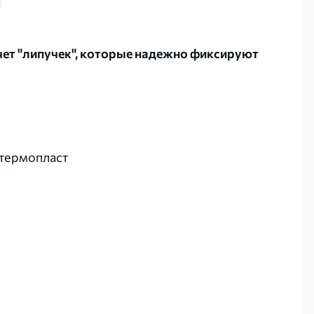
чет "липучек", которые надежно фиксируют
 термопласт