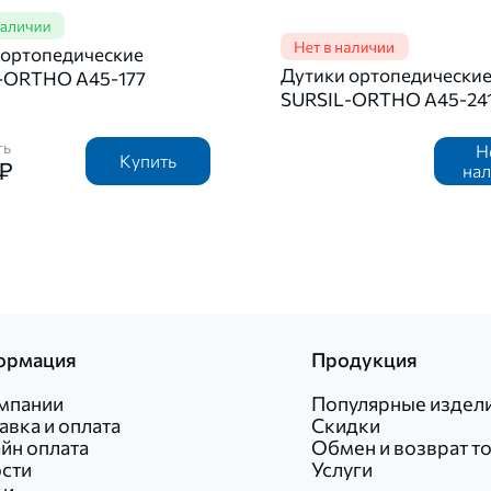
 ортопедические
Дутики ортопедически
-ORTHO A45-177
SURSIL-ORTHO A45-24
ть
Н
Купить
 ₽
на
ормация
Продукция
мпании
Популярные издел
авка и оплата
Скидки
йн оплата
Обмен и возврат т
сти
Услуги
ьи