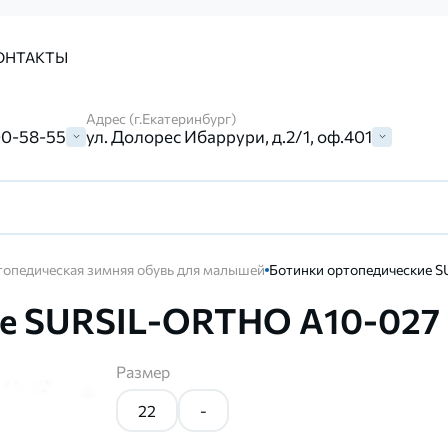
ОНТАКТЫ
Адрес (г.Екатеринбург)
00-58-55
ул. Долорес Ибаррури, д.2/1, оф.401
опедическая зимняя обувь для малышей
Ботинки ортопедические 
ие SURSIL-ORTHO А10-027
Размер
22
-