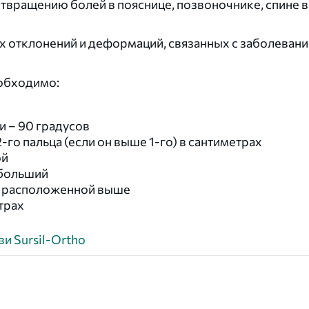
твращению болей в пояснице, позвоночнике, спине в
отклонений и деформаций, связанных с заболевание
обходимо:
и – 90 градусов
2-го пальца (если он выше 1-го) в сантиметрах
ой
 больший
, расположенной выше
трах
и Sursil-Ortho