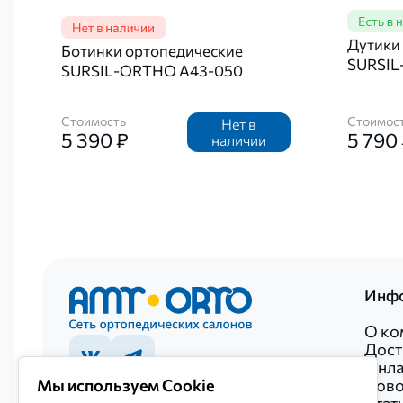
Дутики
Ботинки ортопедические
SURSIL
SURSIL-ORTHO А43-050
Стоимость
Стоимос
Нет в
5 390 ₽
5 790
наличии
Инф
О ко
Дост
Онла
Ново
Мы используем Cookie
+7 922 027-20-52
Стат