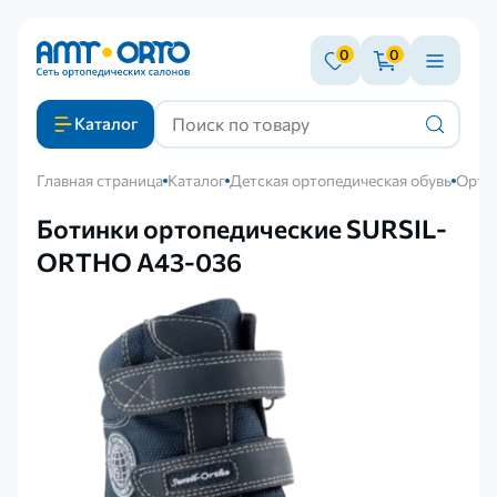
0
0
Каталог
Главная страница
Каталог
Детская ортопедическая обувь
Орто
Ботинки ортопедические SURSIL-
ORTHO А43-036