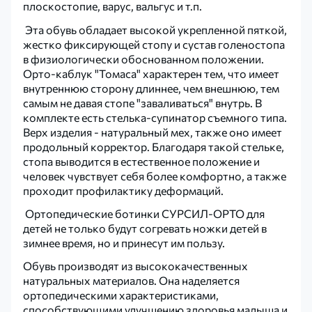
плоскостопие, варус, вальгус и т.п.
Эта обувь обладает высокой укрепленной пяткой,
жестко фиксирующей стопу и сустав голеностопа
в физиологически обоснованном положении.
Орто-каблук "Томаса" характерен тем, что имеет
внутреннюю сторону длиннее, чем внешнюю, тем
самым не давая стопе "заваливаться" внутрь. В
комплекте есть стелька-супинатор съемного типа.
Верх изделия - натуральный мех, также оно имеет
продольный корректор. Благодаря такой стельке,
стопа выводится в естественное положение и
человек чувствует себя более комфортно, а также
проходит профилактику деформаций.
Ортопедические ботинки СУРСИЛ-ОРТО для
детей не только будут согревать ножки детей в
зимнее время, но и принесут им пользу.
Обувь производят из высококачественных
натуральных материалов. Она наделяется
ортопедическими характеристиками,
способствующими улучшению здоровья малыша и