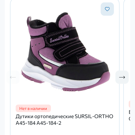
Бо
Дутики ортопедические SURSIL-ORTHO
OR
A45-184 А45-184-2