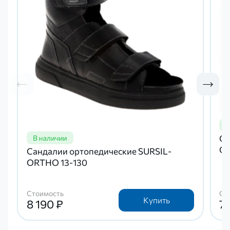
Са
OR
Сандалии ортопедические SURSIL-
ORTHO 13-130
Стоимость
Ст
Купить
8 190 ₽
7 