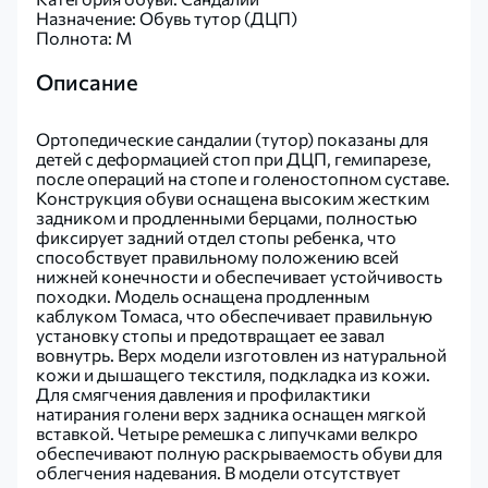
Назначение: Обувь тутор (ДЦП)
Полнота: M
Описание
Ортопедические сандалии (тутор) показаны для
детей с деформацией стоп при ДЦП, гемипарезе,
после операций на стопе и голеностопном суставе.
Конструкция обуви оснащена высоким жестким
задником и продленными берцами, полностью
фиксирует задний отдел стопы ребенка, что
способствует правильному положению всей
нижней конечности и обеспечивает устойчивость
походки. Модель оснащена продленным
каблуком Томаса, что обеспечивает правильную
установку стопы и предотвращает ее завал
вовнутрь. Верх модели изготовлен из натуральной
кожи и дышащего текстиля, подкладка из кожи.
Для смягчения давления и профилактики
натирания голени верх задника оснащен мягкой
вставкой. Четыре ремешка с липучками велкро
обеспечивают полную раскрываемость обуви для
облегчения надевания. В модели отсутствует