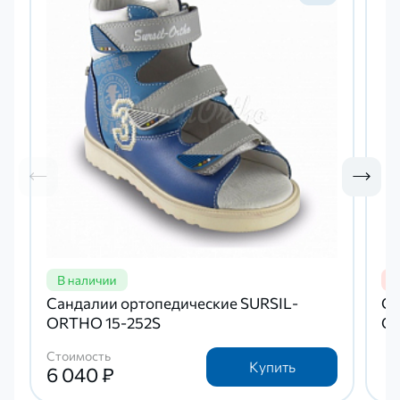
Сандалии ортопедические SURSIL-
Са
ORTHO 15-252S
OR
Стоимость
Купить
6 040 ₽