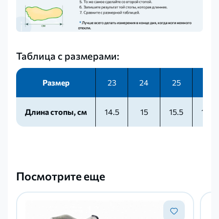
Таблица с размерами:
Размер
23
24
25
26
Длина стопы, см
14.5
15
15.5
16.5
Посмотрите еще