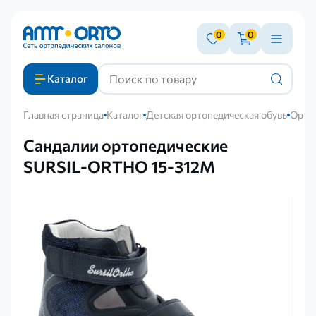
0
0
Каталог
Главная страница
Каталог
Детская ортопедическая обувь
Ортоп
Сандалии ортопедические
SURSIL-ORTHO 15-312M