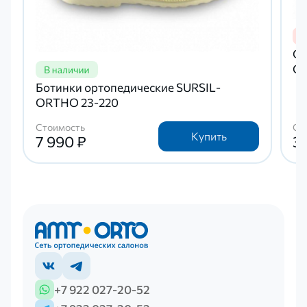
Са
OR
Ботинки ортопедические SURSIL-
ORTHO 23-220
Стоимость
Ст
Купить
7 990 ₽
3 
+7 922 027-20-52