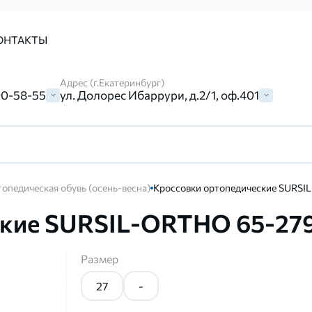
ОНТАКТЫ
Адрес (г.Екатеринбург)
00-58-55
ул. Долорес Ибаррури, д.2/1, оф.401
опедическая обувь (осень-весна)
Кроссовки ортопедические SURSI
ские SURSIL-ORTHO 65-27
Размер
27
-