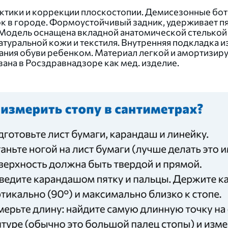
ктики и коррекции плоскостопии. Демисезонные бот
к в городе. Формоустойчивый задник, удерживает п
Модель оснащена вкладной анатомической стелькой
туральной кожи и текстиля. Внутренняя подкладка и
евания обуви ребенком. Материал легкой и амортиз
ана в Росздравнадзоре как мед. изделие.