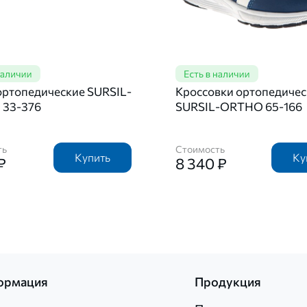
ортопедические SURSIL-
Кроссовки ортопедичес
33-376
SURSIL-ORTHO 65-166
ть
Стоимость
Купить
Ку
₽
8 340 ₽
ормация
Продукция