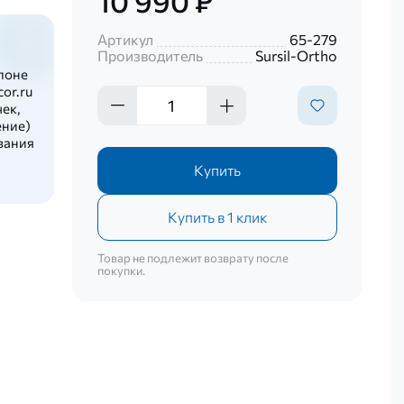
10 990 ₽
Артикул
65-279
Производитель
Sursil-Ortho
лоне
or.ru
ек,
ение)
вания
Купить
Купить в 1 клик
Товар не подлежит возврату после
покупки.