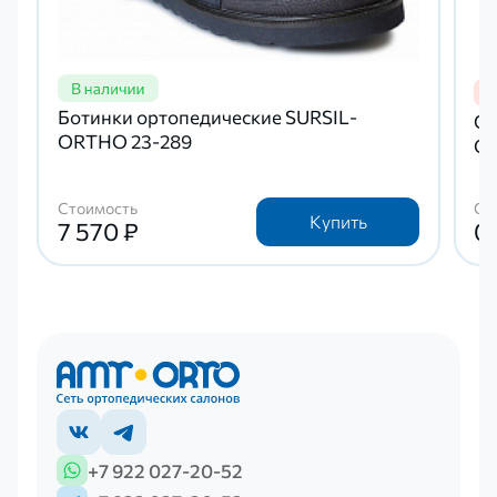
Ботинки ортопедические SURSIL-
Об
ORTHO 23-289
Ор
Стоимость
Ст
Купить
7 570 ₽
0
+7 922 027-20-52