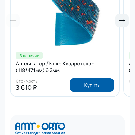
Аппликатор Ляпко Квадро плюс
Ап
(118*471мм) 6,2мм
(9
Стоимость
Ст
Купить
3 610 ₽
1 