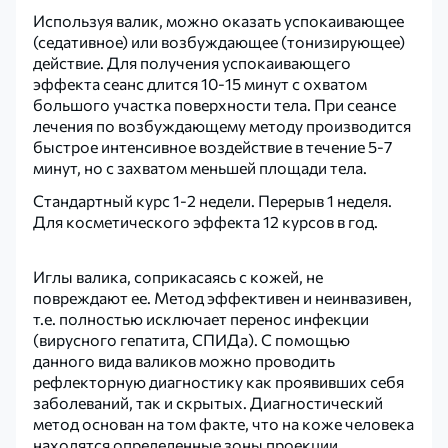
Используя валик, можно оказать успокаивающее
(седативное) или возбуждающее (тонизирующее)
действие. Для получения успокаивающего
эффекта сеанс длится 10-15 минут с охватом
большого участка поверхности тела. При сеансе
лечения по возбуждающему методу производится
быстрое интенсивное воздействие в течение 5-7
минут, но с захватом меньшей площади тела.
Стандартный курс 1-2 недели. Перерыв 1 неделя.
Для косметического эффекта 12 курсов в год.
Иглы валика, соприкасаясь с кожей, не
повреждают ее. Метод эффективен и неинвазивен,
т.е. полностью исключает перенос инфекции
(вирусного гепатита, СПИДа). С помощью
данного вида валиков можно проводить
рефлекторную диагностику как проявивших себя
заболеваний, так и скрытых. Диагностический
метод основан на том факте, что на коже человека
находятся определенные зоны проекции