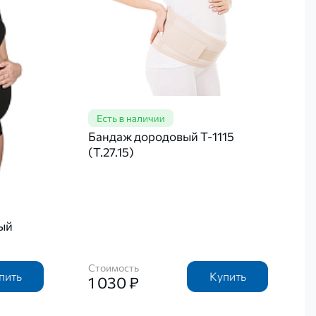
Бандаж дородовый Т-1115
(Т.27.15)
ый
Стоимость
пить
Купить
1 030 ₽