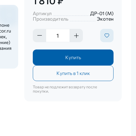
1 810 ₽
Артикул
ДР-01 (М)
Производитель
Экотен
лоне
or.ru
ек,
ение)
вания
Купить
Купить в 1 клик
Товар не подлежит возврату после
покупки.