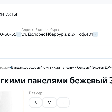
ОНТАКТЫ
Адрес (г.Екатеринбург)
00-58-55
ул. Долорес Ибаррури, д.2/1, оф.401
их мам
Бандаж дородовый с мягкими панелями бежевый Экотен ДР-
гкими панелями бежевый 
Размер
S
M
-