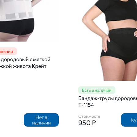
 дородовый с мягкой
жкой живота Крейт
Бандаж-трусы дородов
Т-1154
Стоимость
Нет в
Ку
950 ₽
наличии