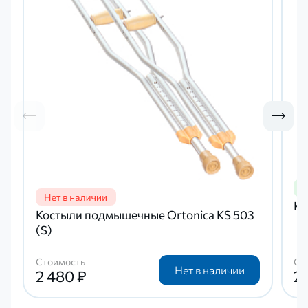
Ко
Костыли подмышечные Ortonica KS 503
(S)
Стоимость
Ст
Нет в наличии
2 480 ₽
2 