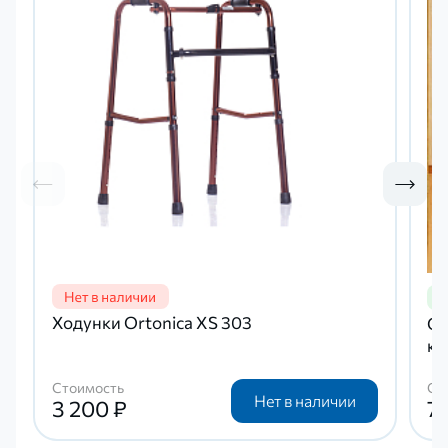
Ходунки Ortonica XS 303
Оп
ко
Стоимость
Ст
Нет в наличии
3 200 ₽
7