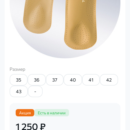
Размер
35
36
37
40
41
42
43
-
Акция
Есть в наличии
1 250 ₽