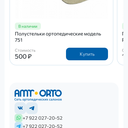
Полустельки ортопедические модель
По
751
P
Стоимость
Ст
Купить
500 ₽
1 
+7 922 027-20-52
+7 922 027-20-52