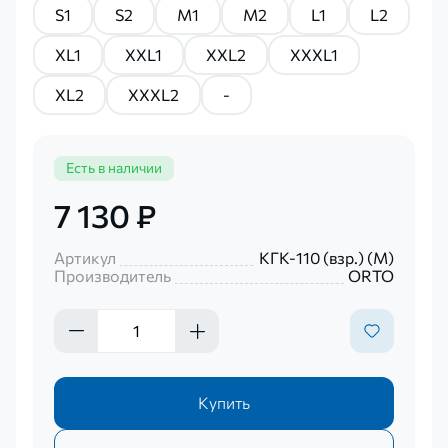
S1
S2
M1
M2
L1
L2
XL1
XXL1
XXL2
XXXL1
XL2
XXXL2
-
Есть в наличии
7 130 ₽
Артикул
КГК-110 (взр.) (М)
Производитель
ORTO
Купить