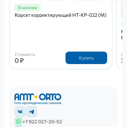
Корсет корректирующий НТ-КР-022 (М)
Ко
Р-
Стоимость
Ст
Купить
0 ₽
3
+7 922 027-20-52