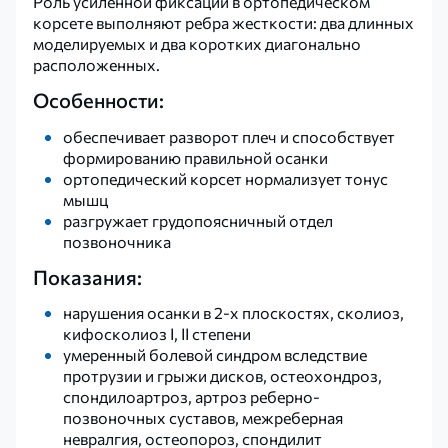
Роль усиленной фиксации в ортопедическом
корсете выполняют ребра жесткости: два длинных
моделируемых и два коротких диагонально
расположенных.
Особенности:
обеспечивает разворот плеч и способствует
формированию правильной осанки
ортопедический корсет нормализует тонус
мышц
разгружает грудопоясничный отдел
позвоночника
Показания:
нарушения осанки в 2-х плоскостях, сколиоз,
кифосколиоз I, II степени
умеренный болевой синдром вследствие
протрузии и грыжи дисков, остеохондроз,
спондилоартроз, артроз реберно-
позвоночных суставов, межреберная
невралгия, остеопороз, спондилит