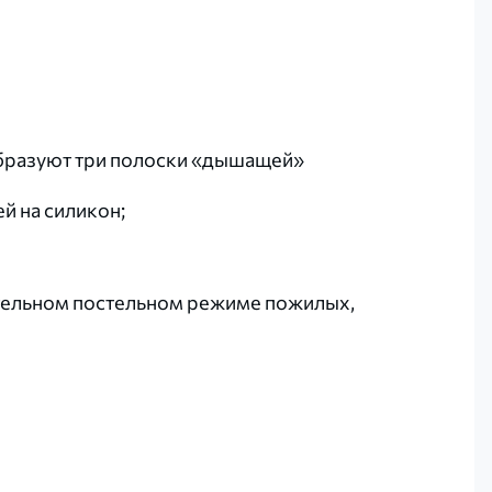
 нити образуют три полоски «дышащей»
й на силикон;
ительном постельном режиме пожилых,