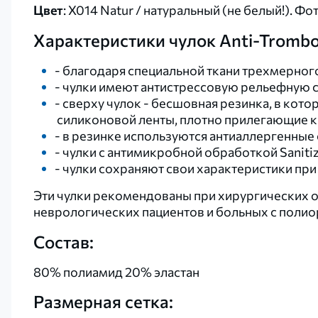
Цвет
:
X014 Natur / натуральный (не белый!). Ф
Характеристики чулок Anti-Trombo
- благодаря специальной ткани трехмерного
- чулки имеют антистрессовую рельефную 
- сверху чулок - бесшовная резинка, в к
силиконовой ленты, плотно прилегающие к
- в резинке используются антиаллергенные 
- чулки с антимикробной обработкой Saniti
- чулки сохраняют свои характеристики при 
Эти чулки рекомендованы при хирургических о
неврологических пациентов и больных с поли
Состав:
80% полиамид 20% эластан
Размерная сетка: