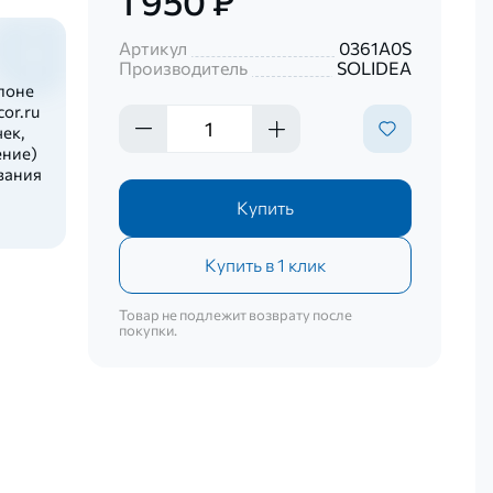
1 950 ₽
Артикул
0361A0S
Производитель
SOLIDEA
лоне
or.ru
ек,
ение)
вания
Купить
Купить в 1 клик
Товар не подлежит возврату после
покупки.