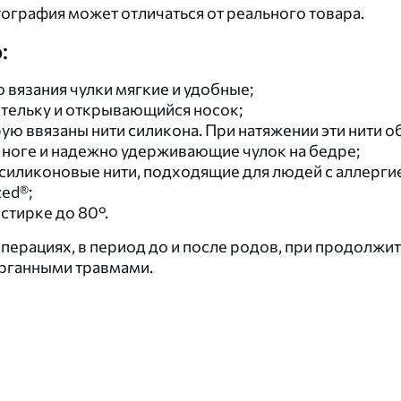
отография может отличаться от реального товара.
:
 вязания чулки мягкие и удобные;
стельку и открывающийся носок;
оторую ввязаны нити силикона. При натяжении эти
 ноге и надежно удерживающие чулок на бедре;
силиконовые нити, подходящие для людей с аллергие
zed®;
стирке до 80°.
перациях, в период до и после родов, при продолж
органными травмами.