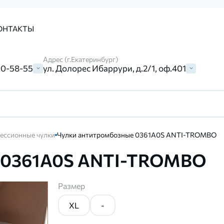
ОНТАКТЫ
Адрес (г.Екатеринбург)
00-58-55
ул. Долорес Ибаррури, д.2/1, оф.401
ессионные чулки
Чулки антитромбозные 0361A0S ANTI-TROMBO
е 0361A0S ANTI-TROMBO
Размер
XL
-