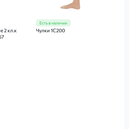
 2 кл.к
Чулки 1С200
67