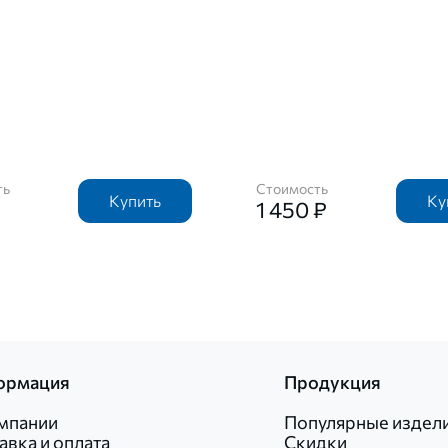
ть
Стоимость
Купить
Ку
1 450 ₽
ормация
Продукция
мпании
Популярные издел
авка и оплата
Скидки