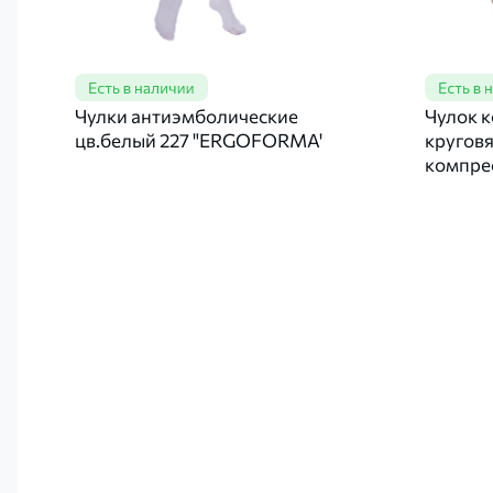
Чулки антиэмболические
Чулок 
цв.белый 227 "ERGOFORMA'
круговя
компре