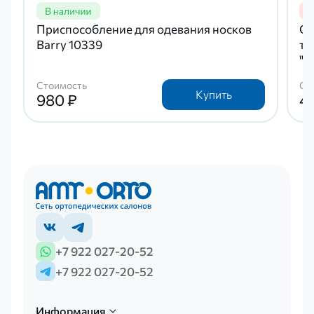
Приспособление для одевания носков
Ср
Barry 10339
тр
"I
Стоимость
Ст
Купить
980 ₽
4
+7 922 027-20-52
+7 922 027-20-52
Информация