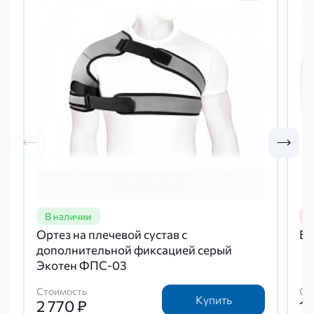
Ортез на плечевой сустав с
Ба
дополнительной фиксацией серый
Экотен ФПС-03
Стоимость
Ст
Купить
2 770 ₽
1 