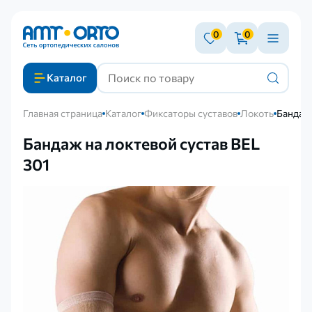
0
0
Каталог
Главная страница
Каталог
Фиксаторы суставов
Локоть
Бандаж 
Бандаж на локтевой сустав BEL
301