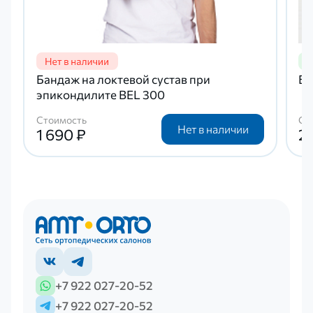
Бандаж на локтевой сустав при
Ба
эпикондилите BEL 300
Стоимость
Ст
Нет в наличии
1 690 ₽
2 
+7 922 027-20-52
+7 922 027-20-52