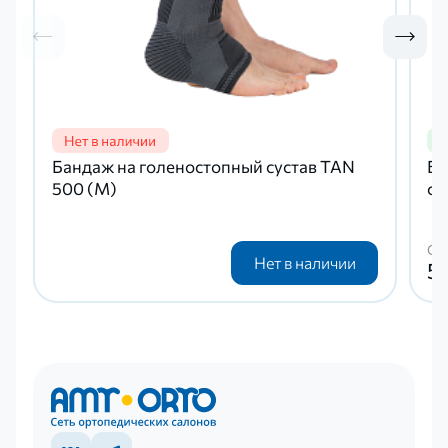
Бандаж на голеностопный сустав TAN
Ба
500 (М)
су
Ст
Нет в наличии
5 