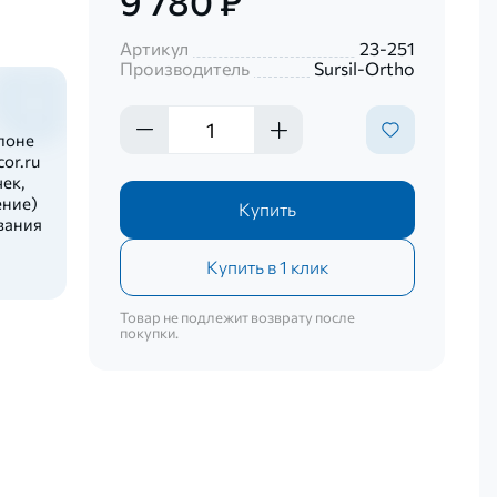
9 780 ₽
Артикул
23-251
Производитель
Sursil-Ortho
лоне
or.ru
ек,
ение)
Купить
вания
Купить в 1 клик
Товар не подлежит возврату после
покупки.