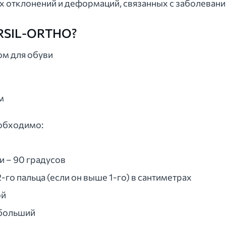
отклонений и деформаций, связанных с заболевание
RSIL-ORTHO?
ом для обуви
м
обходимо:
и – 90 градусов
2-го пальца (если он выше 1-го) в сантиметрах
ой
 больший