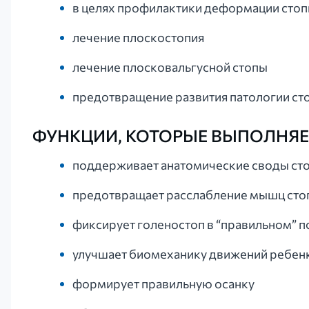
в целях профилактики деформации сто
лечение плоскостопия
лечение плосковальгусной стопы
предотвращение развития патологии ст
ФУНКЦИИ, КОТОРЫЕ ВЫПОЛНЯЕТ
поддерживает анатомические своды ст
предотвращает расслабление мышц сто
фиксирует голеностоп в “правильном” 
улучшает биомеханику движений ребен
формирует правильную осанку