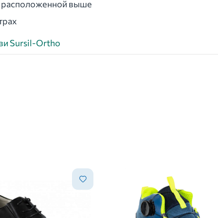
, расположенной выше
трах
и Sursil-Ortho