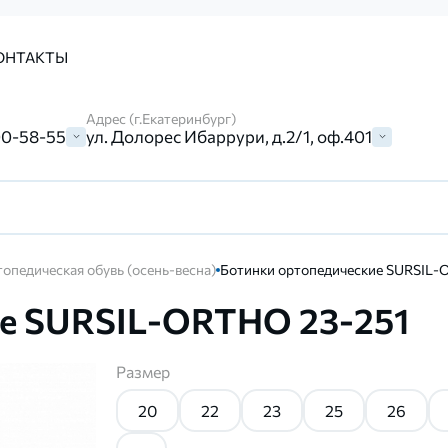
ОНТАКТЫ
Адрес (г.Екатеринбург)
00-58-55
ул. Долорес Ибаррури, д.2/1, оф.401
опедическая обувь (осень-весна)
Ботинки ортопедические SURSIL-
ие SURSIL-ORTHO 23-251
Размер
20
22
23
25
26