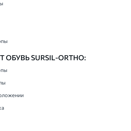
пы
опы
 ОБУВЬ SURSIL-ORTHO:
опы
пы
положении
ка