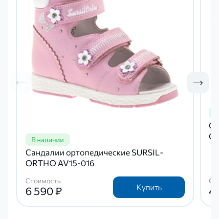
Са
OR
Сандалии ортопедические SURSIL-
ORTHO AV15-016
Стоимость
Ст
Купить
6 590 ₽
4