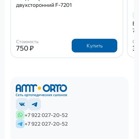
двухсторонний F-7201
Ба
72
Стоимость
Ст
Купить
750 ₽
3
+7 922 027-20-52
+7 922 027-20-52