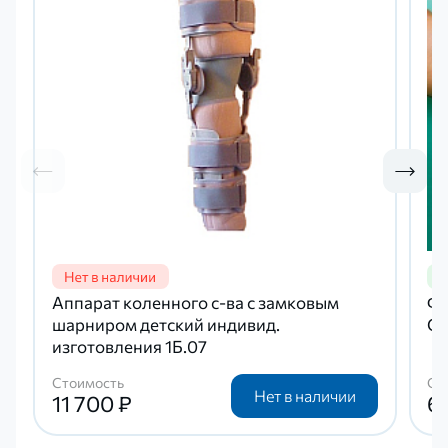
Аппарат коленного с-ва с замковым
Фи
шарниром детский индивид.
Ог
изготовления 1Б.07
Стоимость
Ст
Нет в наличии
11 700 ₽
6