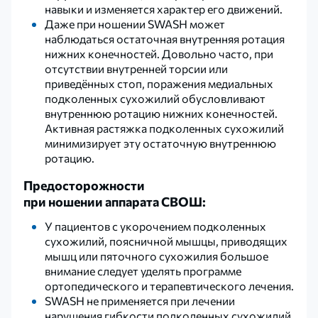
навыки и изменяется характер его движений.
Даже при ношении SWASH может
наблюдаться остаточная внутренняя ротация
нижних конечностей. Довольно часто, при
отсутствии внутренней торсии или
приведённых стоп, поражения медиальных
подколенных сухожилий обусловливают
внутреннюю ротацию нижних конечностей.
Активная растяжка подколенных сухожилий
минимизирует эту остаточную внутреннюю
ротацию.
Предосторожности
при ношении аппарата СВОШ:
У пациентов с укорочением подколенных
сухожилий, поясничной мышцы, приводящих
мышц или пяточного сухожилия большое
внимание следует уделять программе
ортопедического и терапевтического лечения.
SWASH не применяется при лечении
нарушения гибкости подколенных сухожилий.