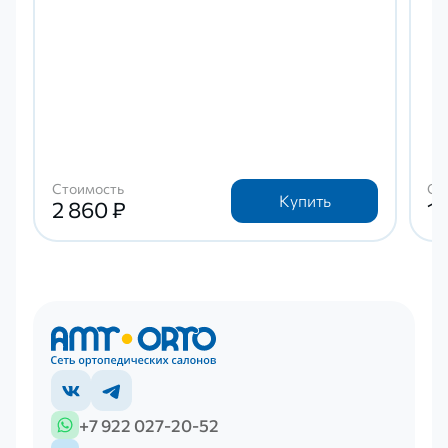
Стоимость
Ст
Купить
2 860 ₽
1 
+7 922 027-20-52