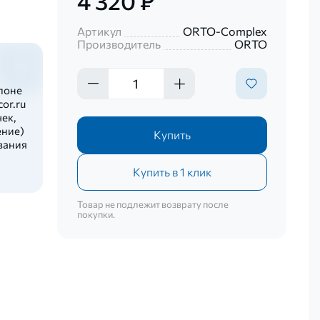
4 320 ₽
Артикул
ORTO-Complex
Производитель
ORTO
лоне
or.ru
ек,
ение)
Купить
вания
Купить в 1 клик
Товар не подлежит возврату после
покупки.