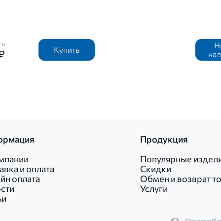
ть
Н
Купить
₽
на
ормация
Продукция
мпании
Популярные издел
авка и оплата
Скидки
йн оплата
Обмен и возврат т
сти
Услуги
ьи