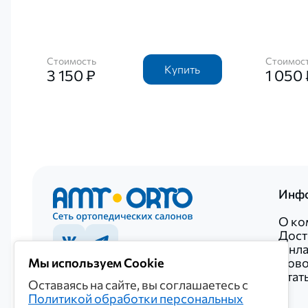
Стоимость
Стоимос
Купить
3 150 ₽
1 050 
Инф
О ко
Дост
Онла
Ново
Мы используем Cookie
+7 922 027-20-52
Стат
Оставаясь на сайте, вы соглашаетесь с
+7 922 027-20-52
Политикой обработки персональных