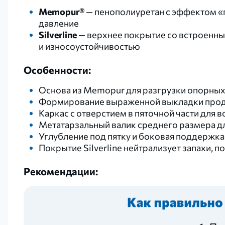
Memopur®
— пенополиуретан с эффектом 
давление
Silverline
— верхнее покрытие со встроенн
и износоустойчивостью
Особенности:
Основа из Memopur для разгрузки опорных
Формирование выраженной выкладки прод
Каркас с отверстием в пяточной части для
Метатарзальный валик среднего размера д
Углубление под пятку и боковая поддержка 
Покрытие Silverline нейтрализует запахи, 
Рекомендации: