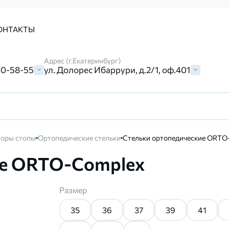
ОНТАКТЫ
Адрес (г.Екатеринбург)
00-58-55
ул. Долорес Ибаррури, д.2/1, оф.401
торы стопы
Ортопедические стельки
Стельки ортопедические ORTO
ие ORTO-Complex
Размер
35
36
37
39
41