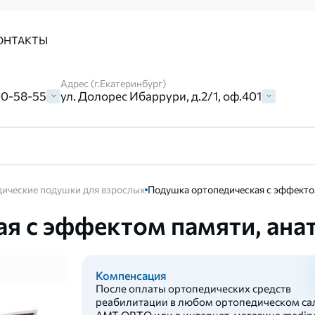
ОНТАКТЫ
Адрес (г.Екатеринбург)
00-58-55
ул. Долорес Ибаррури, д.2/1, оф.401
ические подушки для взрослых
Подушка ортопедическая с эффекто
я с эффектом памяти, ана
Компенсация
После оплаты ортопедических средств
реабилитации в любом ортопедическом са
AMT ORTO или в интернет-магазине medinc