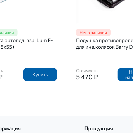
 ортопед. взр. Lum F-
Подушка противопрол
35х55)
для инв.колясок Barry 
ть
Стоимость
Н
Купить
₽
5 470 ₽
на
ормация
Продукция