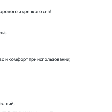
орового и крепкого сна!
ла;
во и комфорт при использовании;
ествий;