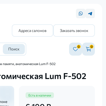
Адреса салонов
Заказать звонок
0
0
Поиск
м памяти, анатомическая Lum F-502
томическая Lum F-502
Есть в наличии
лоне
or.ru