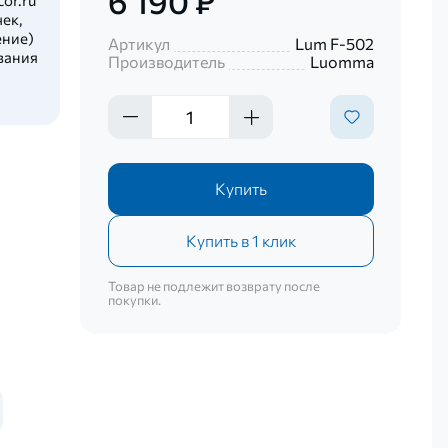
6 190 ₽
ек,
ение)
Артикул
Lum F-502
вания
Производитель
Luomma
Купить
Купить в 1 клик
Товар не подлежит возврату после
покупки.